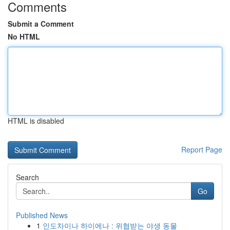
Comments
Submit a Comment
No HTML
HTML is disabled
Report Page
Search
Go
Published News
1
인도차이나 하이에나 : 위협받는 야생 동물