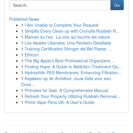
Go
Published News
1
I Am Unable to Complete Your Request
1
Simplify Every Clean-up with Cronulla Rubbish R...
1
Maman ou t'es : La voix qui touche les cœurs
1
Los Ideales Liberales: Una Revisión Detallada
1
Training Certificativo Stringer del Bel Paese: ...
1
Ethicon
1
The Big Apple's Best Professional Organizers:...
1
Finding Hope: A Guide to Addiction Treatment Op...
1
Hydrophilic PES Membranes: Enhancing Filtration...
1
Kajakken op de Amblève: Jouw Gids voor een
Onve...
1
Primates for Sale: A Comprehensive Manual
1
Refresh Your Property Utilizing Rubbish Removal...
1
Prime Vape Pens UK: A User's Guide