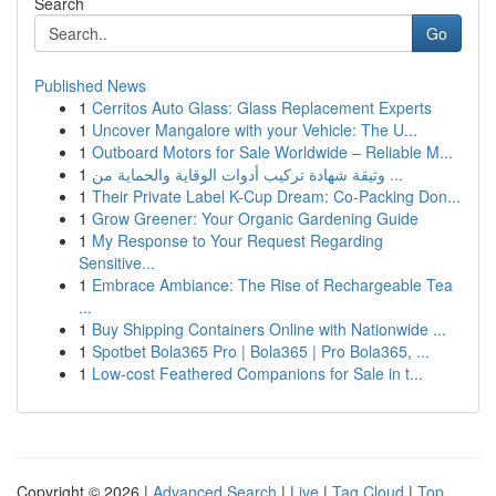
Search
Go
Published News
1
Cerritos Auto Glass: Glass Replacement Experts
1
Uncover Mangalore with your Vehicle: The U...
1
Outboard Motors for Sale Worldwide – Reliable M...
1
وثيقة شهادة تركيب أدوات الوقاية والحماية من ...
1
Their Private Label K-Cup Dream: Co-Packing Don...
1
Grow Greener: Your Organic Gardening Guide
1
My Response to Your Request Regarding
Sensitive...
1
Embrace Ambiance: The Rise of Rechargeable Tea
...
1
Buy Shipping Containers Online with Nationwide ...
1
Spotbet Bola365 Pro | Bola365 | Pro Bola365, ...
1
Low-cost Feathered Companions for Sale in t...
Copyright © 2026 |
Advanced Search
|
Live
|
Tag Cloud
|
Top