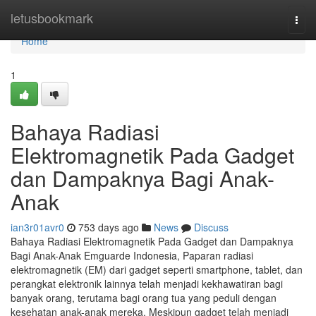
Home
letusbookmark
Togg
navi
Home
1
Bahaya Radiasi
Elektromagnetik Pada Gadget
dan Dampaknya Bagi Anak-
Anak
ian3r01avr0
753 days ago
News
Discuss
Bahaya Radiasi Elektromagnetik Pada Gadget dan Dampaknya
Bagi Anak-Anak Emguarde Indonesia, Paparan radiasi
elektromagnetik (EM) dari gadget seperti smartphone, tablet, dan
perangkat elektronik lainnya telah menjadi kekhawatiran bagi
banyak orang, terutama bagi orang tua yang peduli dengan
kesehatan anak-anak mereka. Meskipun gadget telah menjadi