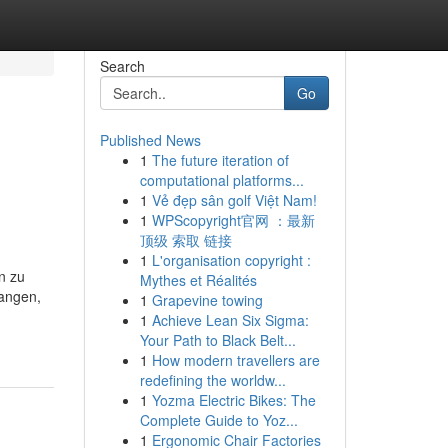
Search
Go
Published News
1
The future iteration of
computational platforms...
1
Vẻ đẹp sân golf Việt Nam!
1
WPScopyright官网 ：最新
顶级 索取 链接
1
L'organisation copyright :
n zu
Mythes et Réalités
fangen,
1
Grapevine towing
1
Achieve Lean Six Sigma:
Your Path to Black Belt...
1
How modern travellers are
redefining the worldw...
1
Yozma Electric Bikes: The
Complete Guide to Yoz...
1
Ergonomic Chair Factories