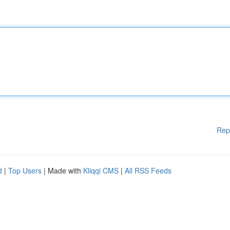
Rep
d
|
Top Users
| Made with
Kliqqi CMS
|
All RSS Feeds