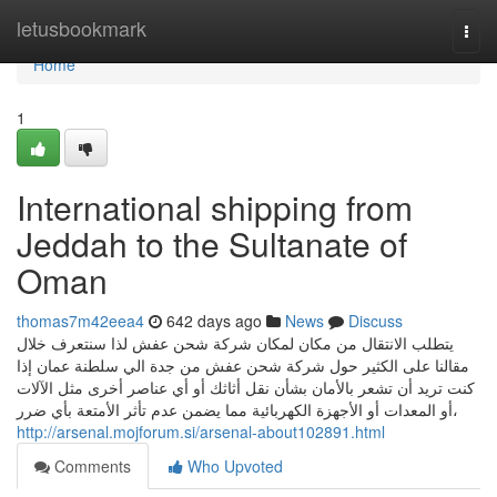
Home
letusbookmark
Togg
navi
Home
1
International shipping from
Jeddah to the Sultanate of
Oman
thomas7m42eea4
642 days ago
News
Discuss
يتطلب الانتقال من مكان لمكان شركة شحن عفش لذا سنتعرف خلال
مقالنا على الكثير حول شركة شحن عفش من جدة الي سلطنة عمان إذا
كنت تريد أن تشعر بالأمان بشأن نقل أثاثك أو أي عناصر أخرى مثل الآلات
أو المعدات أو الأجهزة الكهربائية مما يضمن عدم تأثر الأمتعة بأي ضرر،
http://arsenal.mojforum.si/arsenal-about102891.html
Comments
Who Upvoted