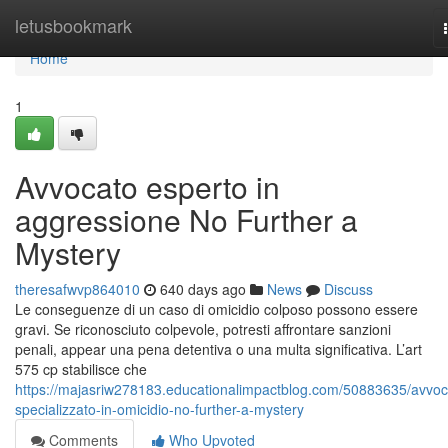
Home
letusbookmark
Home
1
Avvocato esperto in
aggressione No Further a
Mystery
theresafwvp864010
640 days ago
News
Discuss
Le conseguenze di un caso di omicidio colposo possono essere
gravi. Se riconosciuto colpevole, potresti affrontare sanzioni
penali, appear una pena detentiva o una multa significativa. L’art
575 cp stabilisce che
https://majasriw278183.educationalimpactblog.com/50883635/avvoc
specializzato-in-omicidio-no-further-a-mystery
Comments
Who Upvoted