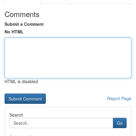
Comments
Submit a Comment
No HTML
HTML is disabled
Report Page
Search
Go