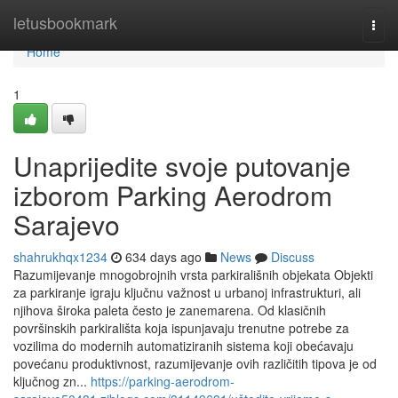
Home
letusbookmark
Togg
navi
Home
1
Unaprijedite svoje putovanje
izborom Parking Aerodrom
Sarajevo
shahrukhqx1234
634 days ago
News
Discuss
Razumijevanje mnogobrojnih vrsta parkirališnih objekata Objekti
za parkiranje igraju ključnu važnost u urbanoj infrastrukturi, ali
njihova široka paleta često je zanemarena. Od klasičnih
površinskih parkirališta koja ispunjavaju trenutne potrebe za
vozilima do modernih automatiziranih sistema koji obećavaju
povećanu produktivnost, razumijevanje ovih različitih tipova je od
ključnog zn...
https://parking-aerodrom-