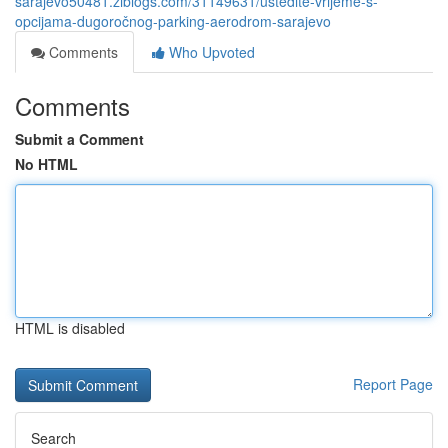
sarajevo50481.ziblogs.com/31149631/uštedite-vrijeme-s-
opcijama-dugoročnog-parking-aerodrom-sarajevo
Comments
Who Upvoted
Comments
Submit a Comment
No HTML
HTML is disabled
Report Page
Search