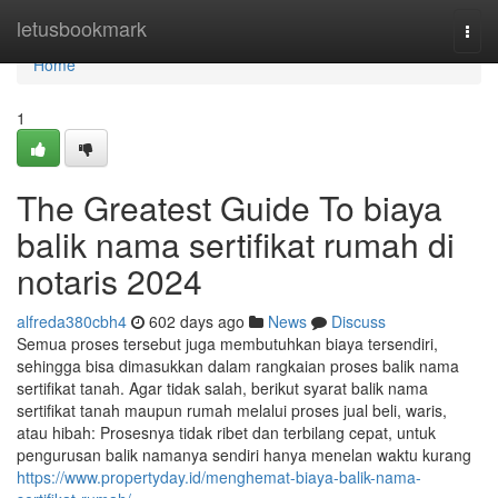
Home
letusbookmark
Togg
navi
Home
1
The Greatest Guide To biaya
balik nama sertifikat rumah di
notaris 2024
alfreda380cbh4
602 days ago
News
Discuss
Semua proses tersebut juga membutuhkan biaya tersendiri,
sehingga bisa dimasukkan dalam rangkaian proses balik nama
sertifikat tanah. Agar tidak salah, berikut syarat balik nama
sertifikat tanah maupun rumah melalui proses jual beli, waris,
atau hibah: Prosesnya tidak ribet dan terbilang cepat, untuk
pengurusan balik namanya sendiri hanya menelan waktu kurang
https://www.propertyday.id/menghemat-biaya-balik-nama-