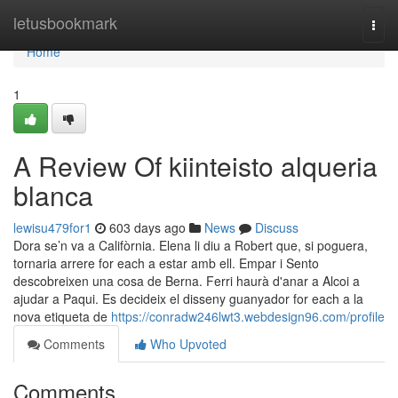
Home
letusbookmark
Togg
navi
Home
1
A Review Of kiinteisto alqueria
blanca
lewisu479for1
603 days ago
News
Discuss
Dora se’n va a Califòrnia. Elena li diu a Robert que, si poguera,
tornaria arrere for each a estar amb ell. Empar i Sento
descobreixen una cosa de Berna. Ferri haurà d'anar a Alcoi a
ajudar a Paqui. Es decideix el disseny guanyador for each a la
nova etiqueta de
https://conradw246lwt3.webdesign96.com/profile
Comments
Who Upvoted
Comments