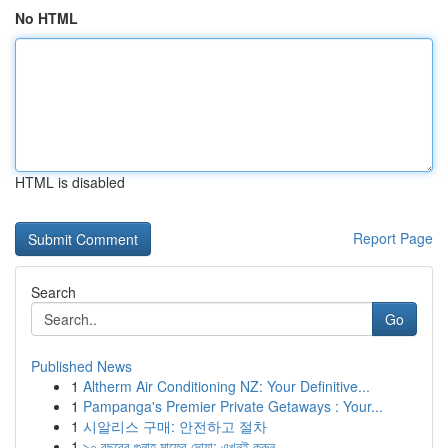
No HTML
HTML is disabled
Report Page
Search
Go
Published News
1
Altherm Air Conditioning NZ: Your Definitive...
1
Pampanga's Premier Private Getaways : Your...
1
시알리스 구매: 안전하고 절차
1
৯০ বছরের গুনাহ মাফের দোয়া: এখনই করুন