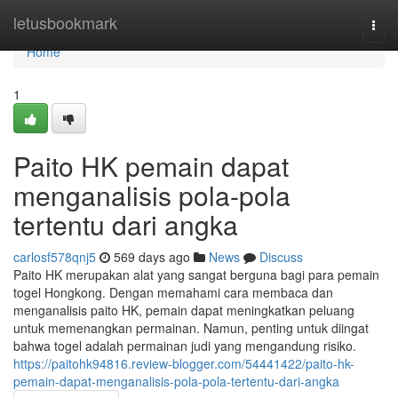
Home
letusbookmark
Togg
navi
Home
1
Paito HK pemain dapat
menganalisis pola-pola
tertentu dari angka
carlosf578qnj5
569 days ago
News
Discuss
Paito HK merupakan alat yang sangat berguna bagi para pemain
togel Hongkong. Dengan memahami cara membaca dan
menganalisis paito HK, pemain dapat meningkatkan peluang
untuk memenangkan permainan. Namun, penting untuk diingat
bahwa togel adalah permainan judi yang mengandung risiko.
https://paitohk94816.review-blogger.com/54441422/paito-hk-
pemain-dapat-menganalisis-pola-pola-tertentu-dari-angka