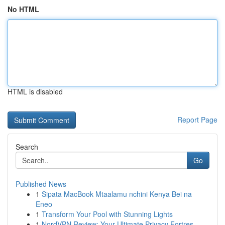
No HTML
HTML is disabled
Report Page
Search
Go
Published News
1
Sipata MacBook Mtaalamu nchini Kenya Bei na
Eneo
1
Transform Your Pool with Stunning Lights
1
NordVPN Review: Your Ultimate Privacy Fortres...