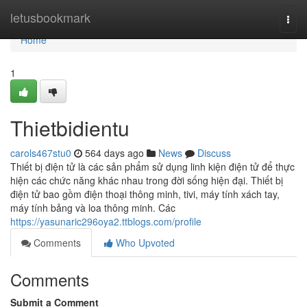
Home
letusbookmark
Togg
navi
Home
1
Thietbidientu
carols467stu0
564 days ago
News
Discuss
Thiết bị điện tử là các sản phẩm sử dụng linh kiện điện tử để thực
hiện các chức năng khác nhau trong đời sống hiện đại. Thiết bị
điện tử bao gồm điện thoại thông minh, tivi, máy tính xách tay,
máy tính bảng và loa thông minh. Các
https://yasunaric296oya2.ttblogs.com/profile
Comments
Who Upvoted
Comments
Submit a Comment