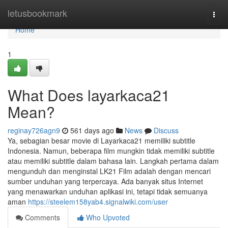
Home
letusbookmark
Togg
navi
Home
1
What Does layarkaca21
Mean?
reginay726agn9
561 days ago
News
Discuss
Ya, sebagian besar movie di Layarkaca21 memiliki subtitle
Indonesia. Namun, beberapa film mungkin tidak memiliki subtitle
atau memiliki subtitle dalam bahasa lain. Langkah pertama dalam
mengunduh dan menginstal LK21 Film adalah dengan mencari
sumber unduhan yang terpercaya. Ada banyak situs Internet
yang menawarkan unduhan aplikasi ini, tetapi tidak semuanya
aman
https://steelem158yab4.signalwiki.com/user
Comments
Who Upvoted