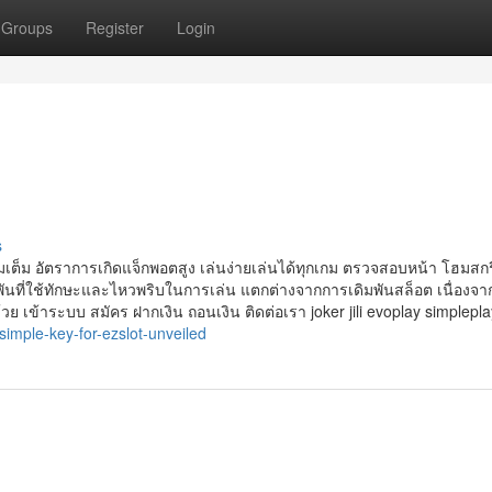
Groups
Register
Login
s
ิมเต็ม อัตราการเกิดแจ็กพอตสูง เล่นง่ายเล่นได้ทุกเกม ตรวจสอบหน้า โฮมสกร
พันที่ใช้ทักษะและไหวพริบในการเล่น แตกต่างจากการเดิมพันสล็อต เนื่องจา
ย เข้าระบบ สมัคร ฝากเงิน ถอนเงิน ติดต่อเรา joker jili evoplay simplepla
simple-key-for-ezslot-unveiled