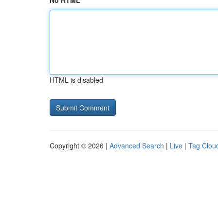
No HTML
HTML is disabled
Copyright © 2026 |
Advanced Search
|
Live
|
Tag Clou