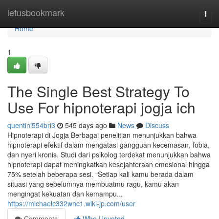
Home
letusbookmark
Togg
navi
Home
1
The Single Best Strategy To
Use For hipnoterapi jogja ich
quentini554bri3
545 days ago
News
Discuss
Hipnoterapi di Jogja Berbagai penelitian menunjukkan bahwa
hipnoterapi efektif dalam mengatasi gangguan kecemasan, fobia,
dan nyeri kronis. Studi dari psikolog terdekat menunjukkan bahwa
hipnoterapi dapat meningkatkan kesejahteraan emosional hingga
75% setelah beberapa sesi. “Setiap kali kamu berada dalam
situasi yang sebelumnya membuatmu ragu, kamu akan
mengingat kekuatan dan kemampu...
https://michaelc332wnc1.wiki-jp.com/user
Comments
Who Upvoted