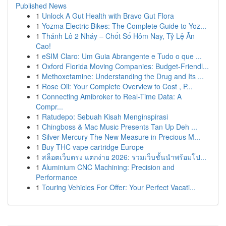
Published News
1
Unlock A Gut Health with Bravo Gut Flora
1
Yozma Electric Bikes: The Complete Guide to Yoz...
1
Thánh Lô 2 Nháy – Chốt Số Hôm Nay, Tỷ Lệ Ăn
Cao!
1
eSIM Claro: Um Guia Abrangente e Tudo o que ...
1
Oxford Florida Moving Companies: Budget-Friendl...
1
Methoxetamine: Understanding the Drug and Its ...
1
Rose Oil: Your Complete Overview to Cost , P...
1
Connecting Amibroker to Real-Time Data: A
Compr...
1
Ratudepo: Sebuah Kisah Menginspirasi
1
Chingboss & Mac Music Presents Tan Up Deh ...
1
Silver-Mercury The New Measure in Precious M...
1
Buy THC vape cartridge Europe
1
สล็อตเว็บตรง แตกง่าย 2026: รวมเว็บชั้นนำพร้อมโป...
1
Aluminium CNC Machining: Precision and
Performance
1
Touring Vehicles For Offer: Your Perfect Vacati...