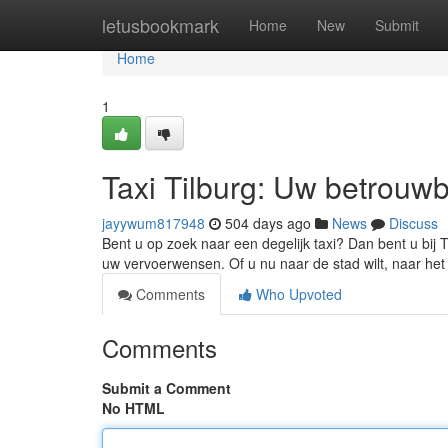
Home
letusbookmark
Home
New
Submit
Home
1
Taxi Tilburg: Uw betrouw
jayywum817948
504 days ago
News
Discuss
Bent u op zoek naar een degelijk taxi? Dan bent u bij T
uw vervoerwensen. Of u nu naar de stad wilt, naar het
Comments
Who Upvoted
Comments
Submit a Comment
No HTML