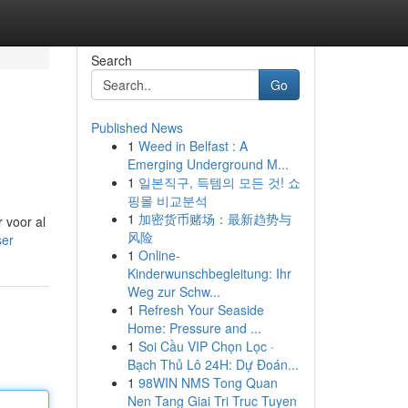
Search
Go
Published News
1
Weed in Belfast : A
Emerging Underground M...
1
일본직구, 득템의 모든 것! 쇼
핑몰 비교분석
1
加密货币赌场：最新趋势与
r voor al
风险
ser
1
Online-
Kinderwunschbegleitung: Ihr
Weg zur Schw...
1
Refresh Your Seaside
Home: Pressure and ...
1
Soi Cầu VIP Chọn Lọc ·
Bạch Thủ Lô 24H: Dự Đoán...
1
98WIN NMS Tong Quan
Nen Tang Giai Tri Truc Tuyen