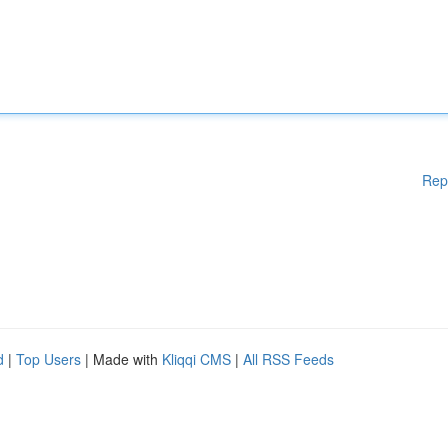
Rep
d
|
Top Users
| Made with
Kliqqi CMS
|
All RSS Feeds