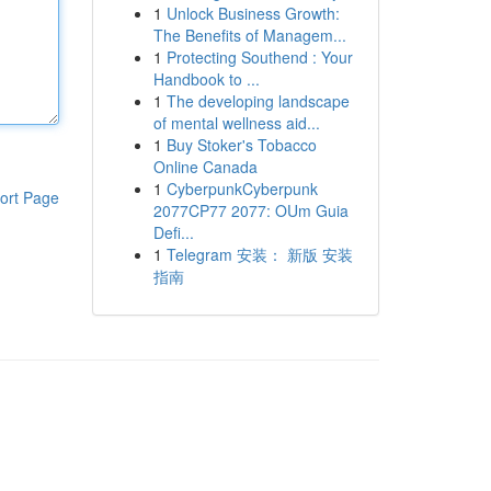
1
Unlock Business Growth:
The Benefits of Managem...
1
Protecting Southend : Your
Handbook to ...
1
The developing landscape
of mental wellness aid...
1
Buy Stoker's Tobacco
Online Canada
1
CyberpunkCyberpunk
ort Page
2077CP77 2077: OUm Guia
Defi...
1
Telegram 安装： 新版 安装
指南