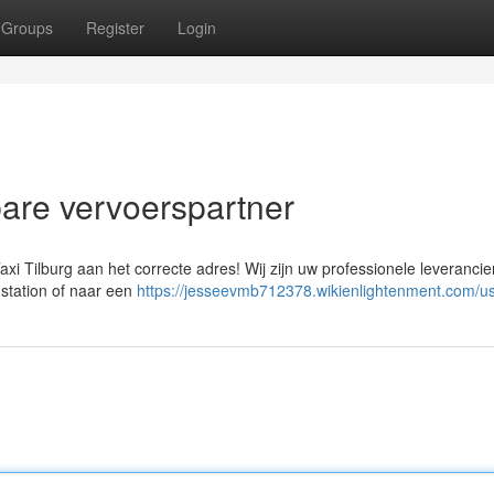
Groups
Register
Login
bare vervoerspartner
axi Tilburg aan het correcte adres! Wij zijn uw professionele leverancie
 station of naar een
https://jesseevmb712378.wikienlightenment.com/u