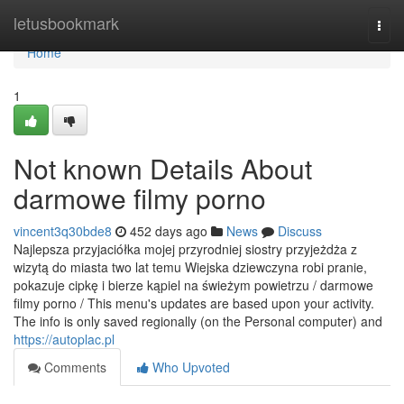
Home
letusbookmark
Togg
navi
Home
1
Not known Details About
darmowe filmy porno
vincent3q30bde8
452 days ago
News
Discuss
Najlepsza przyjaciółka mojej przyrodniej siostry przyjeżdża z
wizytą do miasta two lat temu Wiejska dziewczyna robi pranie,
pokazuje cipkę i bierze kąpiel na świeżym powietrzu / darmowe
filmy porno / This menu's updates are based upon your activity.
The info is only saved regionally (on the Personal computer) and
https://autoplac.pl
Comments
Who Upvoted