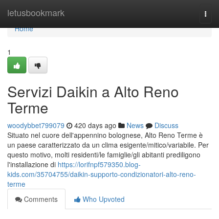
Home
letusbookmark
Togg
navi
Home
1
Servizi Daikin a Alto Reno
Terme
woodybbet799079
420 days ago
News
Discuss
Situato nel cuore dell'appennino bolognese, Alto Reno Terme è
un paese caratterizzato da un clima esigente/mitico/variabile. Per
questo motivo, molti residenti/le famiglie/gli abitanti prediligono
l'installazione di
https://lorifnpf579350.blog-
kids.com/35704755/daikin-supporto-condizionatori-alto-reno-
terme
Comments
Who Upvoted