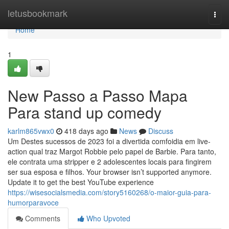
Home
letusbookmark
Togg
navi
Home
1
New Passo a Passo Mapa
Para stand up comedy
karlm865vwx0
418 days ago
News
Discuss
Um Destes sucessos de 2023 foi a divertida comfoidia em live-
action qual traz Margot Robbie pelo papel de Barbie. Para tanto,
ele contrata uma stripper e 2 adolescentes locais para fingirem
ser sua esposa e filhos. Your browser isn’t supported anymore.
Update it to get the best YouTube experience
https://wisesocialsmedia.com/story5160268/o-maior-guia-para-
humorparavoce
Comments
Who Upvoted