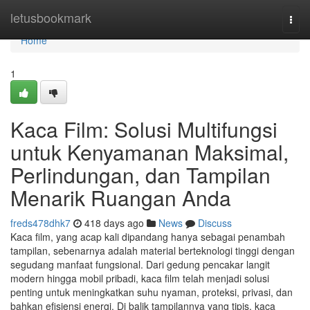
Home
letusbookmark
Togg
navi
Home
1
Kaca Film: Solusi Multifungsi
untuk Kenyamanan Maksimal,
Perlindungan, dan Tampilan
Menarik Ruangan Anda
freds478dhk7
418 days ago
News
Discuss
Kaca film, yang acap kali dipandang hanya sebagai penambah
tampilan, sebenarnya adalah material berteknologi tinggi dengan
segudang manfaat fungsional. Dari gedung pencakar langit
modern hingga mobil pribadi, kaca film telah menjadi solusi
penting untuk meningkatkan suhu nyaman, proteksi, privasi, dan
bahkan efisiensi energi. Di balik tampilannya yang tipis, kaca