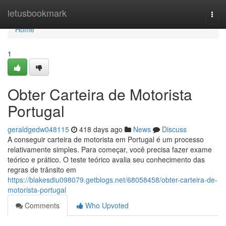
Home
letusbookmark
Togg
navi
Home
1
Obter Carteira de Motorista
Portugal
geraldgedw048115
418 days ago
News
Discuss
A conseguir carteira de motorista em Portugal é um processo
relativamente simples. Para começar, você precisa fazer exame
teórico e prático. O teste teórico avalia seu conhecimento das
regras de trânsito em
https://blakesdiu098079.getblogs.net/68058458/obter-carteira-de-
motorista-portugal
Comments
Who Upvoted