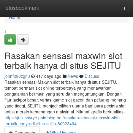
Home
letusbookmark
Togg
navi
Home
1
Rasakan sensasi maxwin slot
terbaik hanya di situs SEJITU
johnf296zgn3
417 days ago
News
Discuss
Rasakan sensasi Maxwin slot terbaik hanya di situs SEJITU,
tempat bermain slot online terpercaya yang menawarkan
pengalaman bermain yang seru dan menguntungkan. Dengan
fitur jackpot besar, variasi game slot gacor, dan peluang menang
yang tinggi, SEJITU menjadi pilihan utama bagi para pecinta slot
untuk meraih kemenangan maksimal. Nikmati grafis berkualitas,
https://juliusnvrye.pointblog.net/rasakan-sensasi-maxwin-slot-
terbaik-hanya-di-situs-sejitu-80923494
Comments
Who Upvoted