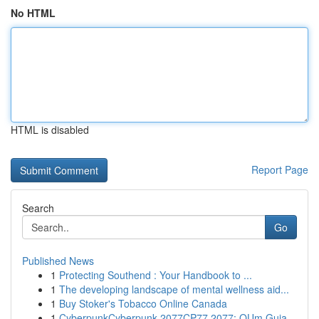
No HTML
HTML is disabled
Report Page
Search
Go
Published News
1
Protecting Southend : Your Handbook to ...
1
The developing landscape of mental wellness aid...
1
Buy Stoker's Tobacco Online Canada
1
CyberpunkCyberpunk 2077CP77 2077: OUm Guia