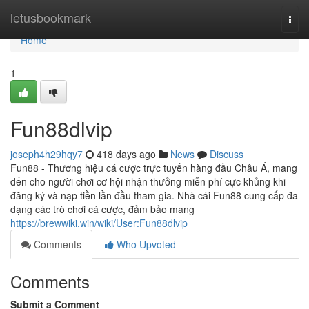
Home
letusbookmark
Togg
navi
Home
1
Fun88dlvip
joseph4h29hqy7
418 days ago
News
Discuss
Fun88 - Thương hiệu cá cược trực tuyến hàng đầu Châu Á, mang
đến cho người chơi cơ hội nhận thưởng miễn phí cực khủng khi
đăng ký và nạp tiền lần đầu tham gia. Nhà cái Fun88 cung cấp đa
dạng các trò chơi cá cược, đảm bảo mang
https://brewwiki.win/wiki/User:Fun88dlvip
Comments
Who Upvoted
Comments
Submit a Comment