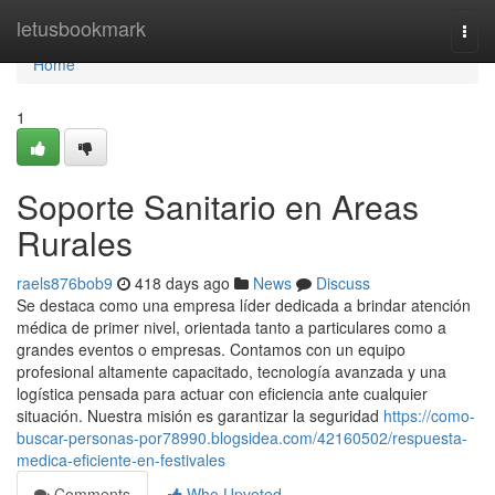
Home
letusbookmark
Togg
navi
Home
1
Soporte Sanitario en Areas
Rurales
raels876bob9
418 days ago
News
Discuss
Se destaca como una empresa líder dedicada a brindar atención
médica de primer nivel, orientada tanto a particulares como a
grandes eventos o empresas. Contamos con un equipo
profesional altamente capacitado, tecnología avanzada y una
logística pensada para actuar con eficiencia ante cualquier
situación. Nuestra misión es garantizar la seguridad
https://como-
buscar-personas-por78990.blogsidea.com/42160502/respuesta-
medica-eficiente-en-festivales
Comments
Who Upvoted