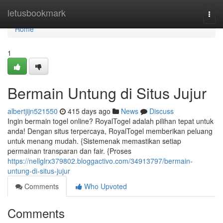
Home
letusbookmark
Togg
navi
Home
1
Bermain Untung di Situs Jujur
albertjijn521550
415 days ago
News
Discuss
Ingin bermain togel online? RoyalTogel adalah pilihan tepat untuk
anda! Dengan situs terpercaya, RoyalTogel memberikan peluang
untuk menang mudah. {Sistemenak memastikan setiap
permainan transparan dan fair. {Proses
https://nellglrx379802.bloggactivo.com/34913797/bermain-
untung-di-situs-jujur
Comments
Who Upvoted
Comments