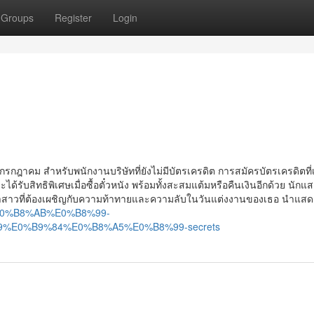
Groups
Register
Login
กฎาคม สำหรับพนักงานบริษัทที่ยังไม่มีบัตรเครดิต การสมัครบัตรเครดิตที
รับสิทธิพิเศษเมื่อซื้อตั๋วหนัง พร้อมทั้งสะสมแต้มหรือคืนเงินอีกด้วย นักแ
าวของเจ้าสาวที่ต้องเผชิญกับความท้าทายและความลับในวันแต่งงานของเธอ นำแส
0/%E0%B8%AB%E0%B8%99-
E0%B9%84%E0%B8%A5%E0%B8%99-secrets