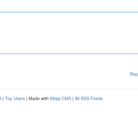
Rep
d
|
Top Users
| Made with
Kliqqi CMS
|
All RSS Feeds