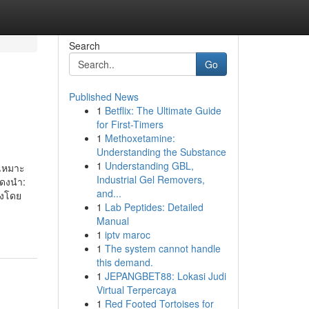
Search
Go
Published News
1
Betflix: The Ultimate Guide
for First-Timers
1
Methoxetamine:
Understanding the Substance
1
Understanding GBL,
่เหมาะ
Industrial Gel Removers,
สดงนำ:
and...
ดงโดย
1
Lab Peptides: Detailed
Manual
1
iptv maroc
1
The system cannot handle
this demand.
1
JEPANGBET88: Lokasi Judi
Virtual Terpercaya
1
Red Footed Tortoises for