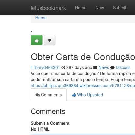
Home
letusbookmark
Home
New
Submit
Home
1
Obter Carta de Condução:
lillibmyd464301
397 days ago
News
Discuss
Você quer uma carta de condução? De forma rápida e f
pode realizar sua carta em pouco tempo. Poupe tempo
https://philipczqm369864.wikipresses.com/5781128/o
Comments
Who Upvoted
Comments
Submit a Comment
No HTML