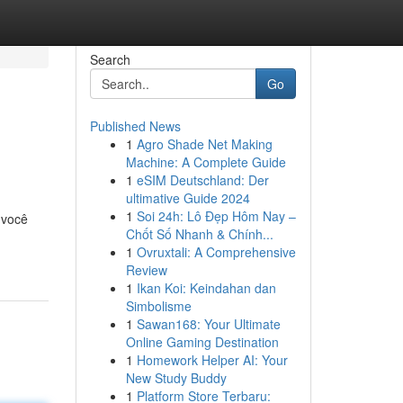
Search
Go
Published News
1
Agro Shade Net Making
Machine: A Complete Guide
1
eSIM Deutschland: Der
ultimative Guide 2024
1
Soi 24h: Lô Đẹp Hôm Nay –
 você
Chốt Số Nhanh & Chính...
1
Ovruxtali: A Comprehensive
Review
1
Ikan Koi: Keindahan dan
Simbolisme
1
Sawan168: Your Ultimate
Online Gaming Destination
1
Homework Helper AI: Your
New Study Buddy
1
Platform Store Terbaru: