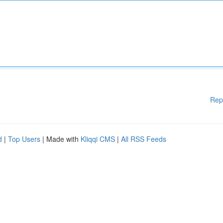
Rep
d
|
Top Users
| Made with
Kliqqi CMS
|
All RSS Feeds