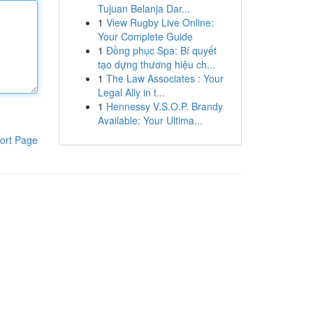
Tujuan Belanja Dar...
1
View Rugby Live Online:
Your Complete Guide
1
Đồng phục Spa: Bí quyết
tạo dựng thương hiệu ch...
1
The Law Associates : Your
Legal Ally in t...
1
Hennessy V.S.O.P. Brandy
Available: Your Ultima...
ort Page