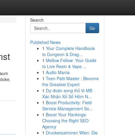
Search
Go
Published News
1
Your Complete Handbook
mst
to Dungeon & Drag...
1
Mellow Fellow: Your Guide
to Live Resin & Vape ...
1
Audio Mania
 kaum
1
Teen Patti Master : Become
Böcke.
the Greatest Expert
1
Dự đoán song thủ lô MB ·
Xác Nhận Xổ Số Hôm N...
1
Boost Productivity: Field
Service Management So...
1
Boost Your Rankings:
Choosing the Right SEO
Agency
1
Druckerpatronen Wien: Die