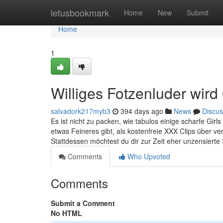
Home
letusbookmark
Home
New
Submit
Home
1
Williges Fotzenluder wir
salvadork217myb3
394 days ago
News
Discus
Es ist nicht zu packen, wie tabulos einige scharfe Gi
etwas Feineres gibt, als kostenfreie XXX Clips über v
Stattdessen möchtest du dir zur Zeit eher unzensierte
Comments
Who Upvoted
Comments
Submit a Comment
No HTML