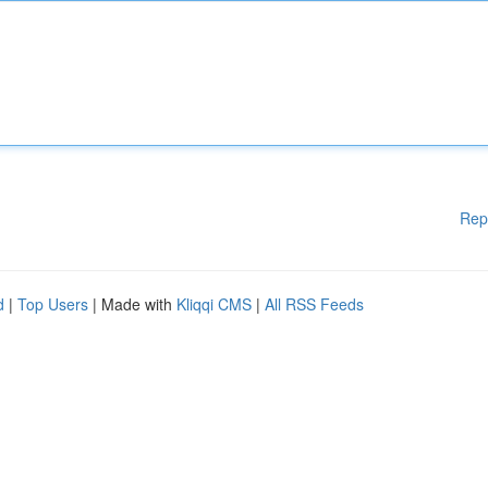
Rep
d
|
Top Users
| Made with
Kliqqi CMS
|
All RSS Feeds