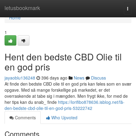
Home
letusbookmark
Togg
navi
Home
1
Hent den bedste CBD Olie til
en god pris
jayaoblu136248
396 days ago
News
Discuss
At finde den bedste CBD olie til en god pris kan føles som en svær
opgave. Med så mange forskellige på markedet, er det
overraskende at tabe sig i mængden. Men frygt ikke, for med de
her tips kan du snab_ finde
https://lorifibo878636.isblog.net/få-
den-bedste-cbd-olie-til-en-god-pris-53222742
Comments
Who Upvoted
Comments