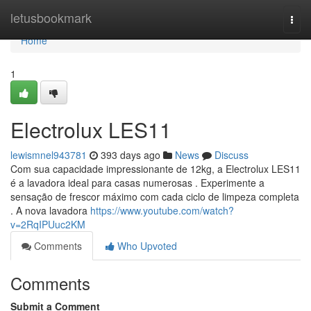
Home
letusbookmark
Togg
navi
Home
1
Electrolux LES11
lewismnel943781
393 days ago
News
Discuss
Com sua capacidade impressionante de 12kg, a Electrolux LES11
é a lavadora ideal para casas numerosas . Experimente a
sensação de frescor máximo com cada ciclo de limpeza completa
. A nova lavadora
https://www.youtube.com/watch?
v=2RqIPUuc2KM
Comments
Who Upvoted
Comments
Submit a Comment