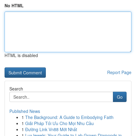
No HTML
HTML is disabled
Report Page
Search
Go
Published News
1
The Background: A Guide to Embodying Faith
1
Giải Pháp Tối Ưu Cho Mọi Nhu Cầu
1
Đường Link Vn88 Mới Nhất
1
LuxJewels: Your Guide to Lab Grown Diamonds in ...