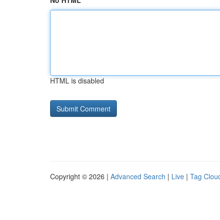
No HTML
HTML is disabled
Copyright © 2026 |
Advanced Search
|
Live
|
Tag Clou