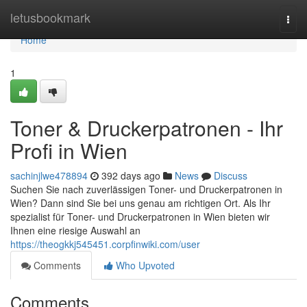
Home
letusbookmark
Togg
navi
Home
1
Toner & Druckerpatronen - Ihr
Profi in Wien
sachinjlwe478894
392 days ago
News
Discuss
Suchen Sie nach zuverlässigen Toner- und Druckerpatronen in
Wien? Dann sind Sie bei uns genau am richtigen Ort. Als Ihr
spezialist für Toner- und Druckerpatronen in Wien bieten wir
Ihnen eine riesige Auswahl an
https://theogkkj545451.corpfinwiki.com/user
Comments
Who Upvoted
Comments