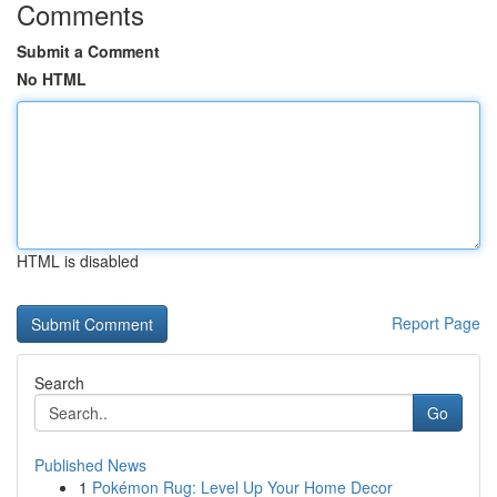
Comments
Submit a Comment
No HTML
HTML is disabled
Report Page
Search
Go
Published News
1
Pokémon Rug: Level Up Your Home Decor