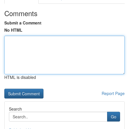
Comments
Submit a Comment
No HTML
HTML is disabled
Report Page
Search
Go