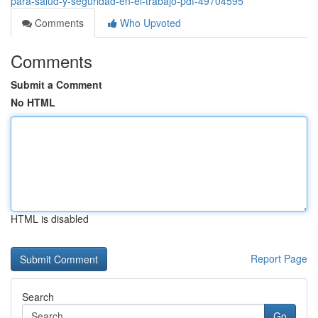
para-salud-y-seguridad-en-el-trabajo-pdf-49704595
Comments
Who Upvoted
Comments
Submit a Comment
No HTML
HTML is disabled
Report Page
Search
Go