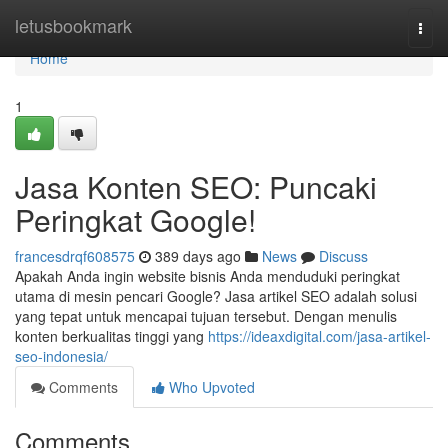
Home
letusbookmark
Togg
navi
Home
1
Jasa Konten SEO: Puncaki
Peringkat Google!
francesdrqf608575
389 days ago
News
Discuss
Apakah Anda ingin website bisnis Anda menduduki peringkat
utama di mesin pencari Google? Jasa artikel SEO adalah solusi
yang tepat untuk mencapai tujuan tersebut. Dengan menulis
konten berkualitas tinggi yang
https://ideaxdigital.com/jasa-artikel-
seo-indonesia/
Comments
Who Upvoted
Comments