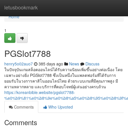
Home
letusbookmark
Home
1
PGSlot7788
henry5o02auo7
385 days ago
News
Discuss
ในปัจจุบันเกมสล็อตออนไลน์ได้รับความนิยมเพิ่มขึ้นอย่างต่อเนื่อง โดย
เฉพาะอย่างยิ่ง PGSlot7788 ซึ่งเป็นหนึ่งในแพลตฟอร์มที่ได้รับการ
ยอมรับในวงการคาสิโนออนไลน์ไทย ด้วยระบบเกมที่มีคุณภาพสูง มี
ความหลากหลาย และบริการที่ตอบโจทย์ผู้เล่นอย่างครบถ้วน
https://koreanbible.website/pgslot7788-
%e0%b9%81%e0%b8%9e%e0%b8%a5%e0%b8%95%e0%b8%9f%
Comments
Who Upvoted
Comments