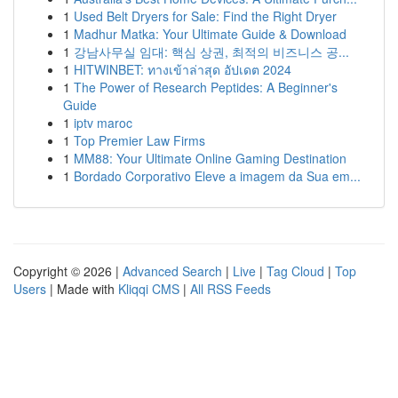
1
Used Belt Dryers for Sale: Find the Right Dryer
1
Madhur Matka: Your Ultimate Guide & Download
1
강남사무실 임대: 핵심 상권, 최적의 비즈니스 공...
1
HITWINBET: ทางเข้าล่าสุด อัปเดต 2024
1
The Power of Research Peptides: A Beginner's
Guide
1
iptv maroc
1
Top Premier Law Firms
1
MM88: Your Ultimate Online Gaming Destination
1
Bordado Corporativo Eleve a imagem da Sua em...
Copyright © 2026 |
Advanced Search
|
Live
|
Tag Cloud
|
Top
Users
| Made with
Kliqqi CMS
|
All RSS Feeds