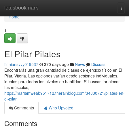
Home
letusbookmark
Togg
navi
Home
1
El Pilar Pilates
finniansvvy019537
370 days ago
News
Discuss
Encontrarás una gran cantidad de clases de ejercicio físico en El
Pilar, Vitoria. Las opciones varían desde sesiones individuales,
ideales para todos los niveles de habilidad. Si buscas fortalecer
tus músculos,
https://mariamweab951712.therainblog.com/34830721/pilates-en-
el-pilar
Comments
Who Upvoted
Comments