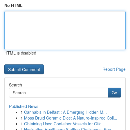
No HTML
HTML is disabled
Report Page
Search
Go
Published News
1
Cannabis in Belfast : A Emerging Hidden M...
1
Moss Druid Ceramic Dice: A Nature-Inspired Coll...
1
Obtaining Used Container Vessels for Offe...
1
Navigating Healthcare Staffing Challenges: Key ...