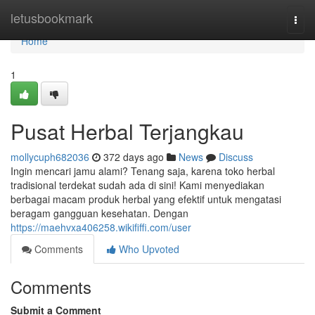
Home
letusbookmark
Togg
navi
Home
1
Pusat Herbal Terjangkau
mollycuph682036
372 days ago
News
Discuss
Ingin mencari jamu alami? Tenang saja, karena toko herbal
tradisional terdekat sudah ada di sini! Kami menyediakan
berbagai macam produk herbal yang efektif untuk mengatasi
beragam gangguan kesehatan. Dengan
https://maehvxa406258.wikififfi.com/user
Comments
Who Upvoted
Comments
Submit a Comment