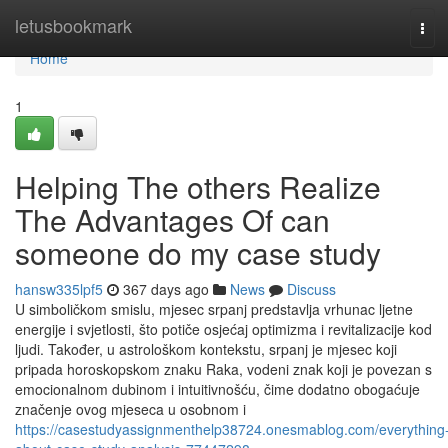
Home
letusbookmark
Tog
navi
Home
1
Helping The others Realize
The Advantages Of can
someone do my case study
hansw335lpf5
367 days ago
News
Discuss
U simboličkom smislu, mjesec srpanj predstavlja vrhunac ljetne
energije i svjetlosti, što potiče osjećaj optimizma i revitalizacije kod
ljudi. Također, u astrološkom kontekstu, srpanj je mjesec koji
pripada horoskopskom znaku Raka, vodeni znak koji je povezan s
emocionalnom dubinom i intuitivnošću, čime dodatno obogaćuje
značenje ovog mjeseca u osobnom i
https://casestudyassignmenthelp38724.onesmablog.com/everything