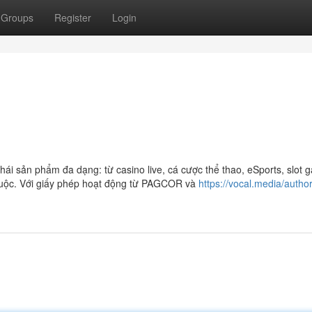
Groups
Register
Login
h thái sản phẩm đa dạng: từ casino live, cá cược thể thao, eSports, slot 
thuộc. Với giấy phép hoạt động từ PAGCOR và
https://vocal.media/autho