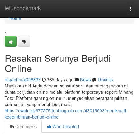
Home
letusbookmark
Togg
navi
Home
1
Rasakan Serunya Berjudi
Online
reganhmaj098837
365 days ago
News
Discuss
Manjakan diri Anda dengan sensasi seru dan menegangkan di
dunia perjudian online melalui platform terpercaya seperti Minang
Toto. Platform gaming online ini menyediakan beragam pilihan
permainan yang menghibur, mulai
https://owainjzjv977275.topbloghub.com/43015003/menikmati-
kegembiraan-berjudi-online
Comments
Who Upvoted