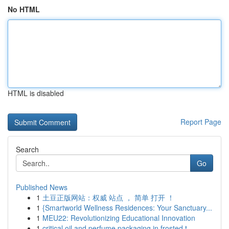
No HTML
HTML is disabled
Report Page
Search
Go
Published News
1
土豆正版网站：权威 站点 ， 简单 打开 ！
1
{Smartworld Wellness Residences: Your Sanctuary...
1
MEU22: Revolutionizing Educational Innovation
1
critical oil and perfume packaging in frosted t...