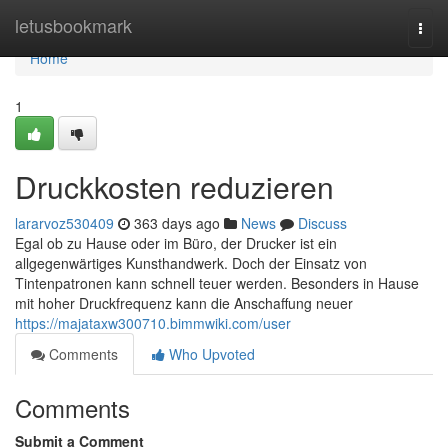
Home
letusbookmark
Togg
navi
Home
1
Druckkosten reduzieren
lararvoz530409
363 days ago
News
Discuss
Egal ob zu Hause oder im Büro, der Drucker ist ein
allgegenwärtiges Kunsthandwerk. Doch der Einsatz von
Tintenpatronen kann schnell teuer werden. Besonders in Hause
mit hoher Druckfrequenz kann die Anschaffung neuer
https://majataxw300710.bimmwiki.com/user
Comments
Who Upvoted
Comments
Submit a Comment