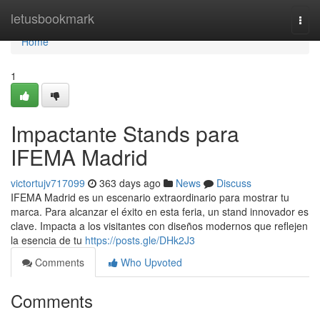
Home
letusbookmark
Togg
navi
Home
1
Impactante Stands para
IFEMA Madrid
victortujv717099
363 days ago
News
Discuss
IFEMA Madrid es un escenario extraordinario para mostrar tu
marca. Para alcanzar el éxito en esta feria, un stand innovador es
clave. Impacta a los visitantes con diseños modernos que reflejen
la esencia de tu
https://posts.gle/DHk2J3
Comments
Who Upvoted
Comments