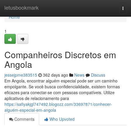
Home
letusbookmark
Togg
navi
Home
1
Companheiros Discretos em
Angola
jessejpme383515
362 days ago
News
Discuss
Em Angola, encontrar alguém especial pode ser um caminho
empolgante. Se você busca confidencialidade, existem formas
eficazes para conectar-se com pessoas compatíveis. Utilize
aplicativos de relacionamento para
https://safiyakjgl747492.blogozz.com/33697871/conhecer-
alguém-especial-em-angola
Comments
Who Upvoted