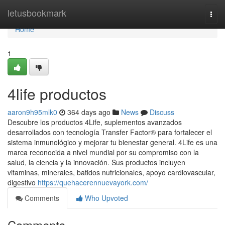
Home
letusbookmark
Togg
navi
Home
1
4life productos
aaron9h95mlk0
364 days ago
News
Discuss
Descubre los productos 4Life, suplementos avanzados
desarrollados con tecnología Transfer Factor® para fortalecer el
sistema inmunológico y mejorar tu bienestar general. 4Life es una
marca reconocida a nivel mundial por su compromiso con la
salud, la ciencia y la innovación. Sus productos incluyen
vitaminas, minerales, batidos nutricionales, apoyo cardiovascular,
digestivo
https://quehacerennuevayork.com/
Comments
Who Upvoted
Comments