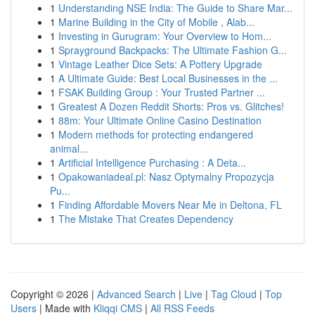
1
Understanding NSE India: The Guide to Share Mar...
1
Marine Building in the City of Mobile , Alab...
1
Investing in Gurugram: Your Overview to Hom...
1
Sprayground Backpacks: The Ultimate Fashion G...
1
Vintage Leather Dice Sets: A Pottery Upgrade
1
A Ultimate Guide: Best Local Businesses in the ...
1
FSAK Building Group : Your Trusted Partner ...
1
Greatest A Dozen Reddit Shorts: Pros vs. Glitches!
1
88m: Your Ultimate Online Casino Destination
1
Modern methods for protecting endangered
animal...
1
Artificial Intelligence Purchasing : A Deta...
1
Opakowaniadeal.pl: Nasz Optymalny Propozycja
Pu...
1
Finding Affordable Movers Near Me in Deltona, FL
1
The Mistake That Creates Dependency
Copyright © 2026 |
Advanced Search
|
Live
|
Tag Cloud
|
Top
Users
| Made with
Kliqqi CMS
|
All RSS Feeds