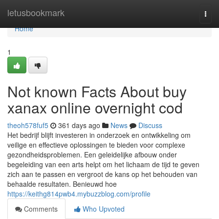
Home
letusbookmark
Togg
navi
Home
1
Not known Facts About buy
xanax online overnight cod
theoh578fuf5
361 days ago
News
Discuss
Het bedrijf blijft investeren in onderzoek en ontwikkeling om
veilige en effectieve oplossingen te bieden voor complexe
gezondheidsproblemen. Een geleidelijke afbouw onder
begeleiding van een arts helpt om het lichaam de tijd te geven
zich aan te passen en vergroot de kans op het behouden van
behaalde resultaten. Benieuwd hoe
https://keithg814pwb4.mybuzzblog.com/profile
Comments
Who Upvoted