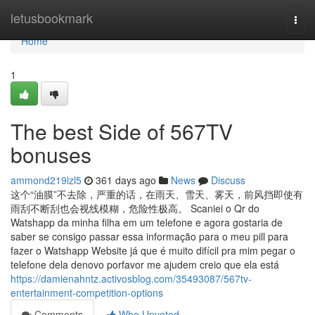
Home
letusbookmark
Togg
navi
Home
1
The best Side of 567TV
bonuses
ammond219lzl5
361 days ago
News
Discuss
这个“油膜”不去除，严重的话，在雨天、雪天、雾天，前风挡即使有
雨刮不断刮也会视线模糊，危险性极高。 Scaniei o Qr do
Watshapp da minha filha em um telefone e agora gostaria de
saber se consigo passar essa informação para o meu pill para
fazer o Watshapp Website já que é muito difícil pra mim pegar o
telefone dela denovo porfavor me ajudem creio que ela está
https://damienahntz.activosblog.com/35493087/567tv-
entertainment-competition-options
Comments
Who Upvoted