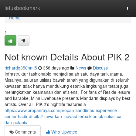
Home
letusbookmark
Togg
navi
Home
1
Not known Details About PIK 2
richardq356nmj5
358 days ago
News
Discuss
Infrastruktur fashionable menjadi salah satu daya tarik utama.
Misalnya, saluran utilitas bawah tanah yang digunakan di seluruh
kawasan tidak hanya mendukung estetika lingkungan tetapi juga
meningkatkan keamanan dan efisiensi. For fans of Reside leisure
and karaoke, Mimi Livehouse presents Mandarin displays by best
artists. Over-all, PIK 2’s nightlife features a
https://www.propanraya.com/propan-sandimas-experience-
center-hadir-di-pik-2-tawarkan-inovasi-terbaik-untuk-solusi-cat-
dan-pelapis
Comments
Who Upvoted